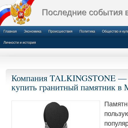
Последние события 
Главная
Экономика
Происшествия
Политика
Общество и кул
Личности и история
Компания TALKINGSTONE — 
купить гранитный памятник в 
Памят
польз
популя