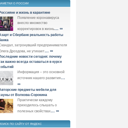
ЗАМЕТКИ О РОССИИ
Россияне и жизнь в карантине
Появление коронавируса
внесло множество
… ∞
корректировок в жизнь
Азарт и Сбербанк реальность работы
банка
Скандал, затронувший предпринимателя
… ∞
Олега Дроздова, не утихает
Последние новости сегодня: почему
так важно всегда оставаться в курсе
событий
Информация – это основной
…
источник нашего развития
∞
Авторские предметы мебели для
сауны от Волкова-Сорокина
Практически каждому
приходилось слышать о
… ∞
полезных свойствах
ПОИСК ПО САЙТУ ОТ ЯНДЕКС