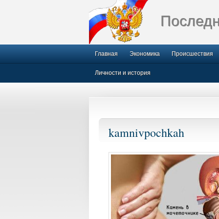
Последн
Главная
Экономика
Происшествия
Личности и история
kamnivpochkah