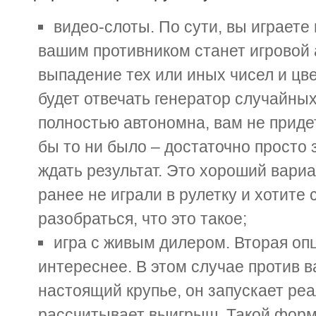
видео-слоты. По сути, вы играете
вашим противником станет игровой а
выпадение тех или иных чисел и цве
будет отвечать генератор случайных
полностью автономна, вам не приде
бы то ни было – достаточно просто 
ждать результат. Это хороший вариа
ранее не играли в рулетку и хотите 
разобраться, что это такое;
игра с живым дилером. Вторая оп
интереснее. В этом случае против в
настоящий крупье, он запускает реа
рассчитывает выигрыш. Такой форм