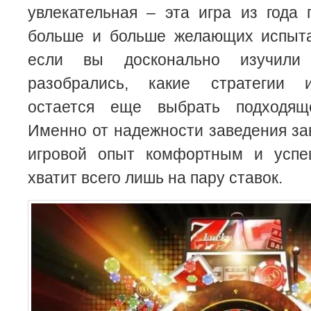
увлекательная – эта игра из года 
больше и больше желающих испыта
если вы досконально изучил
разобрались, какие стратегии и
остается еще выбрать подходяще
Именно от надежности заведения зав
игровой опыт комфортным и усп
хватит всего лишь на пару ставок.