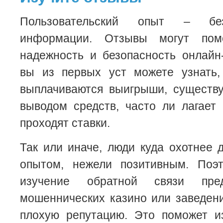
Пользовательский опыт – бе
информации. Отзывы могут пом
надежность и безопасность онлайн
вы из первых уст можете узнать,
выплачиваются выигрыши, существ
выводом средств, часто ли лагает
проходят ставки.
Так или иначе, люди куда охотнее 
опытом, нежели позитивным. Поэ
изучение обратной связи пр
мошеннических казино или заведен
плохую репутацию. Это поможет и