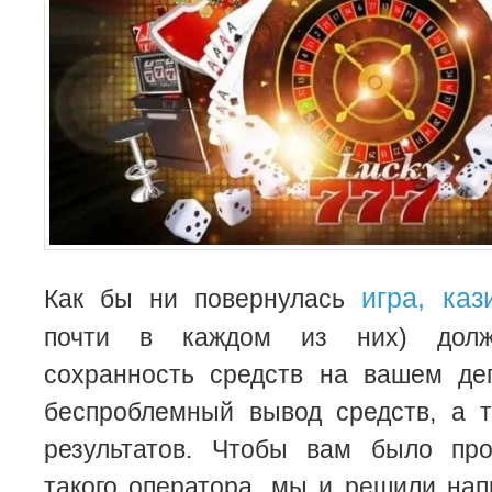
игра, каз
Как бы ни повернулась
почти в каждом из них) должн
сохранность средств на вашем де
беспроблемный вывод средств, а т
результатов. Чтобы вам было пр
такого оператора, мы и решили нап