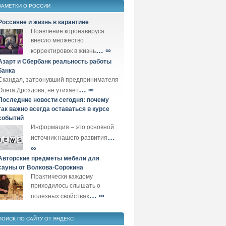
ЗАМЕТКИ О РОССИИ
Россияне и жизнь в карантине
Появление коронавируса
внесло множество
… ∞
корректировок в жизнь
Азарт и Сбербанк реальность работы
банка
Скандал, затронувший предпринимателя
… ∞
Олега Дроздова, не утихает
Последние новости сегодня: почему
так важно всегда оставаться в курсе
событий
Информация – это основной
…
источник нашего развития
∞
Авторские предметы мебели для
сауны от Волкова-Сорокина
Практически каждому
приходилось слышать о
… ∞
полезных свойствах
ПОИСК ПО САЙТУ ОТ ЯНДЕКС