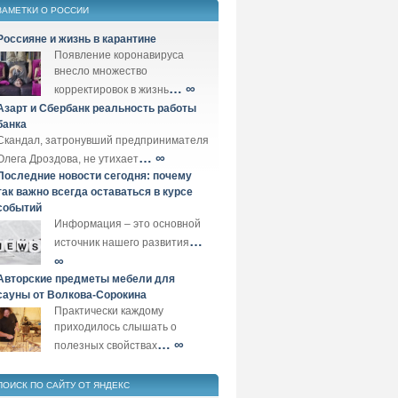
ЗАМЕТКИ О РОССИИ
Россияне и жизнь в карантине
Появление коронавируса
внесло множество
… ∞
корректировок в жизнь
Азарт и Сбербанк реальность работы
банка
Скандал, затронувший предпринимателя
… ∞
Олега Дроздова, не утихает
Последние новости сегодня: почему
так важно всегда оставаться в курсе
событий
Информация – это основной
…
источник нашего развития
∞
Авторские предметы мебели для
сауны от Волкова-Сорокина
Практически каждому
приходилось слышать о
… ∞
полезных свойствах
ПОИСК ПО САЙТУ ОТ ЯНДЕКС