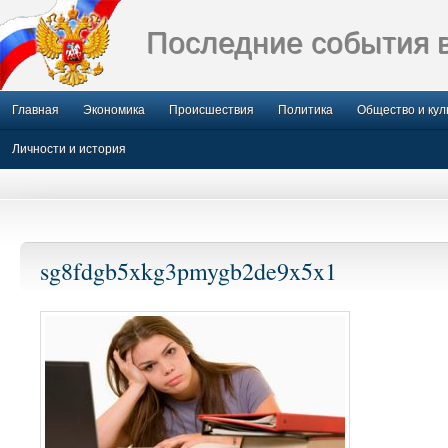
Последние события 
Главная
Экономика
Происшествия
Политика
Общество и кул
Личности и история
sg8fdgb5xkg3pmygb2de9x5x1