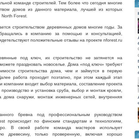
льной команде строителей. Тем более что сегодня многие
ством домов из данного материала, лучшей из которых
North Forest.
ется строительством деревянных домов многие годы. За
обращались в компанию за помощью и консультацией,
идетельствуют положительные отзывы на проекте nforest.ru
вянные под ключ, их строительство не затянется на
сможете праздновать новоселье. Дома «под ключ» требуют
оимости строительства дома, чем и займутся в первую
Далее работа проходит поэтапно, при этом каждый этап
ги компании входит выбор материала, составление проекта
 производство и установка сруба, выбор и монтаж кровли,
а дома снаружи, монтаж инженерных сетей, внутренняя
анного бревна под профессиональным руководством
est происходит по финским стандартам и технологиям,
тро. В своей работе команда мастеров использует
ую древесину, только проверенную, включая хорошо