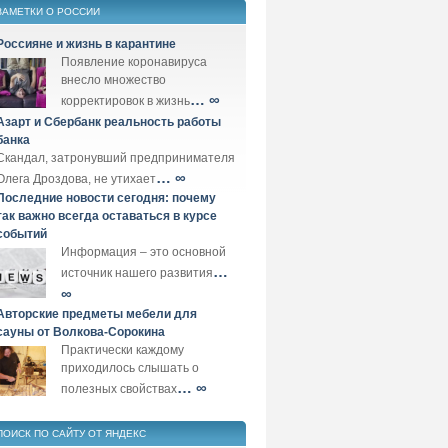
ЗАМЕТКИ О РОССИИ
Россияне и жизнь в карантине
Появление коронавируса
внесло множество
… ∞
корректировок в жизнь
Азарт и Сбербанк реальность работы
банка
Скандал, затронувший предпринимателя
… ∞
Олега Дроздова, не утихает
Последние новости сегодня: почему
так важно всегда оставаться в курсе
событий
Информация – это основной
…
источник нашего развития
∞
Авторские предметы мебели для
сауны от Волкова-Сорокина
Практически каждому
приходилось слышать о
… ∞
полезных свойствах
ПОИСК ПО САЙТУ ОТ ЯНДЕКС