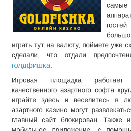
самые
аппара
госте
большо
играть тут на валюту, поймете уже с
сделали, что отдали предпочтен
голдфишка
.
Игровая площадка работает
качественного азартного софта круг
играйте здесь и веселитесь в л
азартного казино могут развлекатьс
главный сайт блокирован. Также 
мобильное приложение, с помощь