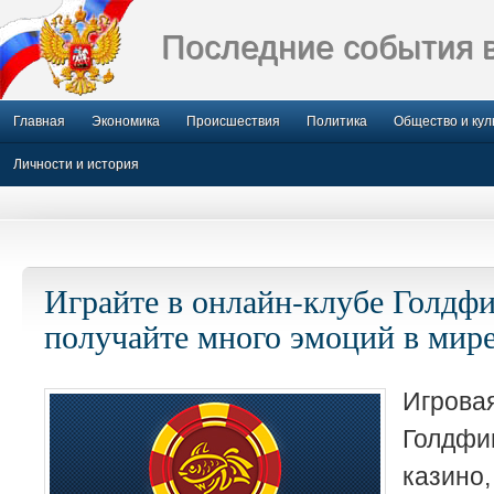
Последние события 
Главная
Экономика
Происшествия
Политика
Общество и кул
Личности и история
Играйте в онлайн-клубе Голдф
получайте много эмоций в мире
Игро
Голдфи
казино,