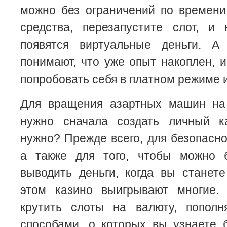
можно без ограничений по времени
средства, перезапустите слот, и
появятся виртуальные деньги. А
понимают, что уже опыт накоплен, 
попробовать себя в платном режиме 
Для вращения азартных машин на
нужно сначала создать личный к
нужно? Прежде всего, для безопасно
а также для того, чтобы можно 
выводить деньги, когда вы станет
этом казино выигрывают многие.
крутить слоты на валюту, попол
способами, о которых вы узнаете 