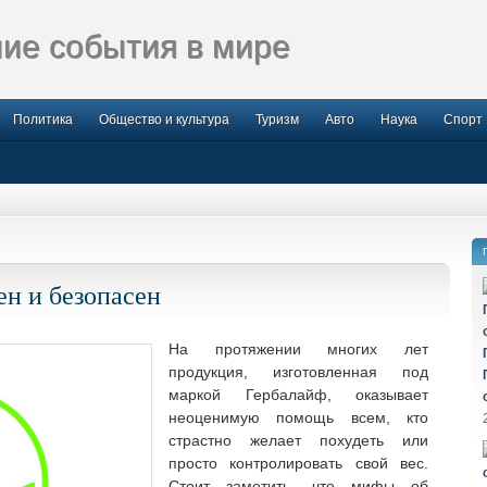
ие события в мире
Политика
Общество и культура
Туризм
Авто
Наука
Спорт
ен и безопасен
На протяжении многих лет
продукция, изготовленная под
маркой Гербалайф, оказывает
неоценимую помощь всем, кто
страстно желает
похудеть или
просто контролировать свой вес.
Стоит заметить, что мифы об