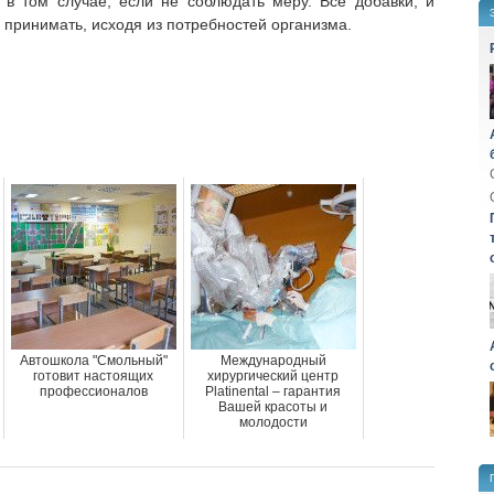
 в том случае, если не соблюдать меру. Все добавки, и
принимать, исходя из потребностей организма.
Автошкола "Смольный"
Международный
готовит настоящих
хирургический центр
профессионалов
Platinental – гарантия
Вашей красоты и
молодости