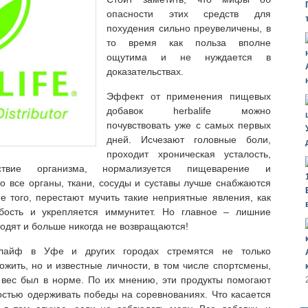
опасности этих средств для
похудения сильно преувеличены, в
то время как польза вполне
ощутима и не нуждается в
доказательствах.
Эффект от применения пищевых
добавок herbalife можно
почувствовать уже с самых первых
дней. Исчезают головные боли,
проходит хроническая усталость,
ствие организма, нормализуется пищеварение и
то все органы, ткани, сосуды и суставы лучше снабжаются
 того, перестают мучить такие неприятные явления, как
абость и укрепляется иммунитет. Но главное – лишние
одят и больше никогда не возвращаются!
алайф в Уфе и других городах стремятся не только
ожить, но и известные личности, в том числе спортсмены,
 вес был в норме. По их мнению, эти продукты помогают
костью одерживать победы на соревнованиях. Что касается