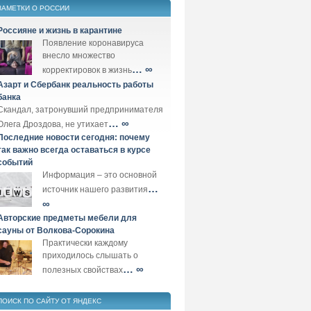
ЗАМЕТКИ О РОССИИ
Россияне и жизнь в карантине
Появление коронавируса
внесло множество
… ∞
корректировок в жизнь
Азарт и Сбербанк реальность работы
банка
Скандал, затронувший предпринимателя
… ∞
Олега Дроздова, не утихает
Последние новости сегодня: почему
так важно всегда оставаться в курсе
событий
Информация – это основной
…
источник нашего развития
∞
Авторские предметы мебели для
сауны от Волкова-Сорокина
Практически каждому
приходилось слышать о
… ∞
полезных свойствах
ПОИСК ПО САЙТУ ОТ ЯНДЕКС