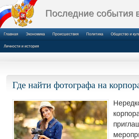
Последние события 
Главная
Экономика
Происшествия
Политика
Общество и кул
Личности и история
Где найти фотографа на корпор
Нере
корпор
пригла
меропр