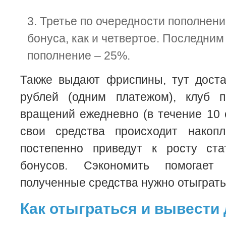
Третье по очередности пополнен
бонуса, как и четвертое. Последни
пополнение – 25%.
Также выдают фриспины, тут доста
рублей (одним платежом), клуб 
вращений ежедневно (в течение 10 с
свои средства происходит накоп
постепенно приведут к росту ст
бонусов. Сэкономить помогае
полученные средства нужно отыграть
Как отыграться и вывести