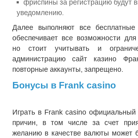
фриспины за регистрацию будут в
уведомлению.
Далее выполняют все бесплатные 
обеспечивает все возможности для
но стоит учитывать и огранич
администрацию сайт казино Фран
повторные аккаунты, запрещено.
Бонусы в Frank casino
Игpaть в Frank casino официальный 
причин, в том числе за счет при
желанию в качестве валюты может 