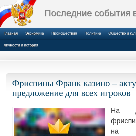
Последние события 
Главная
Экономика
Происшествия
Политика
Общество и кул
Личности и история
Фриспины Франк казино – акту
предложение для всех игроков
На д
фриспи
на