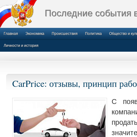
Последние события 
Главная
Экономика
Происшествия
Политика
Общество и кул
Личности и история
CarPrice: отзывы, принцип раб
С поя
компа
прода
значит