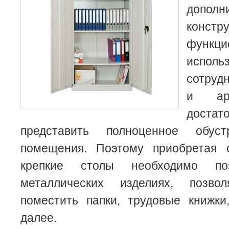
дополн
конст
функци
исполь
сотруд
и ар
дост
представить полноценное обуст
помещения. Поэтому приобретая 
крепкие столы необходимо п
металлических
изделиях, позво
поместить папки, трудовые книжки
далее.