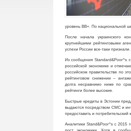
уровень ВВ+.
По национальной шк
После начала украинского ко
крупнейшими рейтинговыми аген
успехи России все-таки признали.
Из сообщения Standard&Poor^s с
российской экономике и отмечают
российском правительстве по эт
рейтинговом снижении – ангажи
долга несравнимо ниже по сра
рейтинги более высокие.
Быстрые кредиты в Эстонии пре
выдаются посредством СМС и инт
предоставить и потребительский 
Аналитики Stand&Poor^s с 2015 
рост экономики. Хотя в сообщ