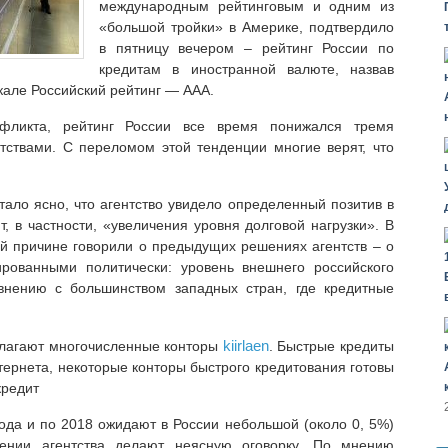
международным рейтинговым и одним из
«большой тройки» в Америке, подтвердило
в пятницу вечером – рейтинг России по
кредитам в иностранной валюте, назвав
але Российский рейтинг — ААА.
нфликта, рейтинг России все время понижался тремя
тствами. С переломом этой тенденции многие верят, что
тало ясно, что агентство увидело определенный позитив в
, в частности, «увеличения уровня долговой нагрузки». В
ой причине говорили о предыдущих решениях агентств – о
рованными политически: уровень внешнего российского
внению с большинством западных стран, где кредитные
kiirlaen
длагают многочисленные конторы
. Быстрые кредиты
ернета, некоторые конторы быстрого кредитования готовы
кредит
года и по 2018 ожидают в России небольшой (около 0, 5%)
ении агентства делают неясную оговорку. По мнению