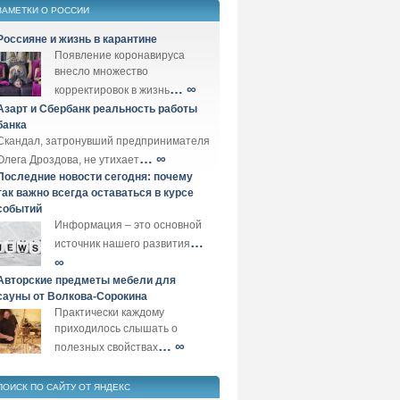
ЗАМЕТКИ О РОССИИ
Россияне и жизнь в карантине
Появление коронавируса
внесло множество
… ∞
корректировок в жизнь
Азарт и Сбербанк реальность работы
банка
Скандал, затронувший предпринимателя
… ∞
Олега Дроздова, не утихает
Последние новости сегодня: почему
так важно всегда оставаться в курсе
событий
Информация – это основной
…
источник нашего развития
∞
Авторские предметы мебели для
сауны от Волкова-Сорокина
Практически каждому
приходилось слышать о
… ∞
полезных свойствах
ПОИСК ПО САЙТУ ОТ ЯНДЕКС