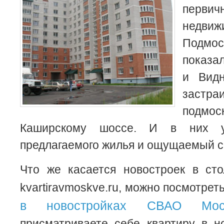
перв
недв
Подмо
показа
и Видн
застра
подмос
Каширскому шоссе. И в них у
предлагаемого жилья и ощущаемый сп
Что же касается новостроек в сто
kvartiravmoskve.ru, можно посмотрет
в новостройках СВАО Мос
присматриваете себе квартиру в 