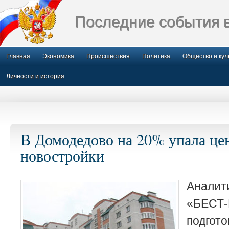
Последние события 
Главная
Экономика
Происшествия
Политика
Общество и кул
Личности и история
В Домодедово на 20% упала це
новостройки
Анали
«БЕСТ-
подго