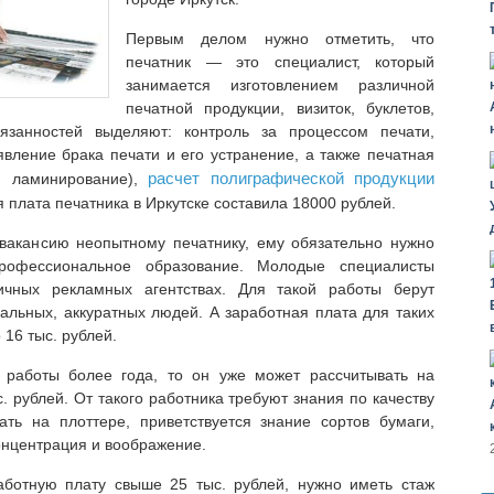
Первым делом нужно отметить, что
печатник — это специалист, который
занимается изготовлением различной
печатной продукции, визиток, буклетов,
язанностей выделяют: контроль за процессом печати,
явление брака печати и его устранение, а также печатная
расчет полиграфической продукции
а, ламинирование),
я плата печатника в Иркутске составила 18000 рублей.
 вакансию неопытному печатнику, ему обязательно нужно
рофессиональное образование. Молодые специалисты
ичных рекламных агентствах. Для такой работы берут
уальных, аккуратных людей. А заработная плата для таких
 16 тыс. рублей.
 работы более года, то он уже может рассчитывать на
. рублей. От такого работника требуют знания по качеству
ать на плоттере, приветствуется знание сортов бумаги,
концентрация и воображение.
работную плату свыше 25 тыс. рублей, нужно иметь стаж