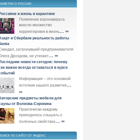
ЗАМЕТКИ О РОССИИ
Россияне и жизнь в карантине
Появление коронавируса
внесло множество
… ∞
корректировок в жизнь
Азарт и Сбербанк реальность работы
банка
Скандал, затронувший предпринимателя
… ∞
Олега Дроздова, не утихает
Последние новости сегодня: почему
так важно всегда оставаться в курсе
событий
Информация – это основной
…
источник нашего развития
∞
Авторские предметы мебели для
сауны от Волкова-Сорокина
Практически каждому
приходилось слышать о
… ∞
полезных свойствах
ПОИСК ПО САЙТУ ОТ ЯНДЕКС