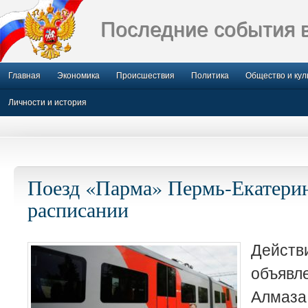
Последние события 
Главная
Экономика
Происшествия
Политика
Общество и кул
Личности и история
Поезд «Парма» Пермь-Екатерин
расписании
Действ
объяв
Алмаза