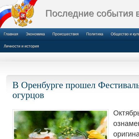
Последние события 
Главная
Экономика
Происшествия
Политика
Общество и кул
Личности и история
В Оренбурге прошел Фестивал
огурцов
Октя
ознаме
ориги