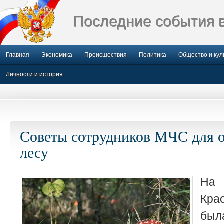
Последние события 
Главная
Экономика
Происшествия
Политика
Общество и кул
Личности и история
Советы сотрудников МЧС для 
лесу
На
Кра
бы