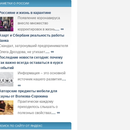
ЗАМЕТКИ О РОССИИ
Россияне и жизнь в карантине
Появление коронавируса
внесло множество
… ∞
корректировок в жизнь
Азарт и Сбербанк реальность работы
банка
Скандал, затронувший предпринимателя
… ∞
Олега Дроздова, не утихает
Последние новости сегодня: почему
так важно всегда оставаться в курсе
событий
Информация – это основной
…
источник нашего развития
∞
Авторские предметы мебели для
сауны от Волкова-Сорокина
Практически каждому
приходилось слышать о
… ∞
полезных свойствах
ПОИСК ПО САЙТУ ОТ ЯНДЕКС