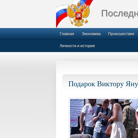
Последн
Главная
Экономика
Происшествия
Личности и история
Подарок Виктору Ян