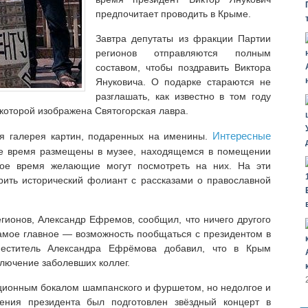
предпочитает проводить в Крыме.
Завтра депутаты из фракции Партии
регионов отправляются полным
составом, чтобы поздравить Виктора
Януковича. О подарке стараются не
разглашать, как известно в том году
 которой изображена Святогорская лавра.
Интересные
я галерея картин, подаренных на именины.
е время размещены в музее, находящемся в помещении
бое время желающие могут посмотреть на них. На эти
ить исторический фолиант с рассказами о православной
гионов, Александр Ефремов, сообщил, что ничего другого
 самое главное — возможность пообщаться с президентом в
меститель Александра Ефрёмова добавил, что в Крым
ключение заболевших коллег.
иционным бокалом шампанского и фуршетом, но недолгое и
ния президента был подготовлен звёздный концерт в