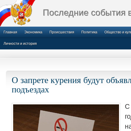
Последние события 
Главная
Экономика
Происшествия
Политика
Общество и кул
Личности и история
О запрете курения будут объяв
подъездах
С
г
н