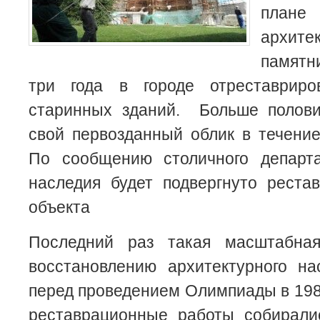
плане
архите
памятн
три года в городе отреставри
старинных зданий.
Больше полов
свой первозданный облик в течени
По сообщению столичного департа
наследия будет подвергнуто рес
объекта
Последний раз такая масштабная
восстановлению архитектурного на
перед проведением Олимпиады в 1980
реставрационные работы собиралис