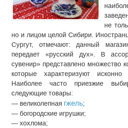
наиб
заведе
не толь
но и лицом целой Сибири. Иностранц
Сургут, отмечают: данный магаз
передает «русский дух». В ассо
сувенир» представлено множество к
которые характеризуют исконно 
Наиболее часто приезжие выби
следующие товары:
гжель
— великолепная
;
— богородские игрушки;
— хохлома;