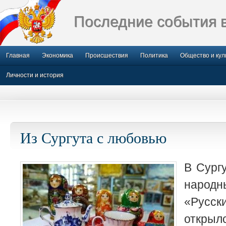
Последние события 
Главная
Экономика
Происшествия
Политика
Общество и кул
Личности и история
Из Сургута с любовью
В Сург
народ
«Рус
открыл