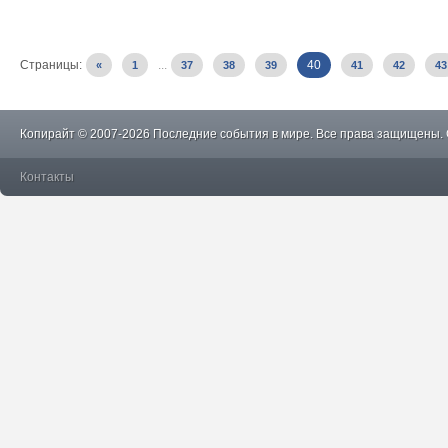
Страницы:
...
40
«
1
37
38
39
41
42
43
Копирайт © 2007-2026 Последние события в мире. Все права защищены.
Контакты