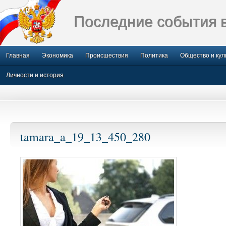
Последние события 
Главная
Экономика
Происшествия
Политика
Общество и кул
Личности и история
tamara_a_19_13_450_280