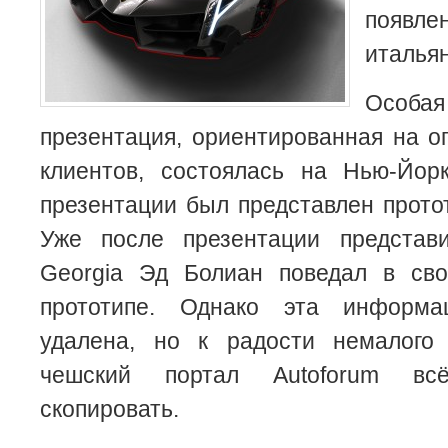
появле
итальян
Особ
презентация, ориентированная на о
клиентов, состоялась на Нью-Йор
презентации был представлен прото
Уже после презентации представи
Georgia Эд Болиан поведал в св
прототипе. Однако эта информ
удалена, но к радости немалого
чешский портал Autoforum вс
скопировать.