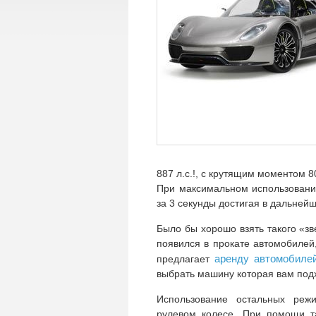
887 л.с.!, с крутящим моментом 8
При максимальном использовани
за 3 секунды достигая в дальнейш
Было бы хорошо взять такого «зв
появился в прокате автомобилей
аренду автомобилей
предлагает
выбрать машину которая вам подх
Использование остальных реж
рулевом колесе. При помощи т