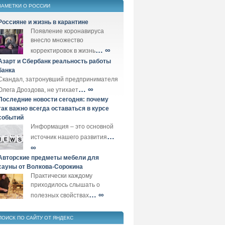
ЗАМЕТКИ О РОССИИ
Россияне и жизнь в карантине
Появление коронавируса
внесло множество
… ∞
корректировок в жизнь
Азарт и Сбербанк реальность работы
банка
Скандал, затронувший предпринимателя
… ∞
Олега Дроздова, не утихает
Последние новости сегодня: почему
так важно всегда оставаться в курсе
событий
Информация – это основной
…
источник нашего развития
∞
Авторские предметы мебели для
сауны от Волкова-Сорокина
Практически каждому
приходилось слышать о
… ∞
полезных свойствах
ПОИСК ПО САЙТУ ОТ ЯНДЕКС