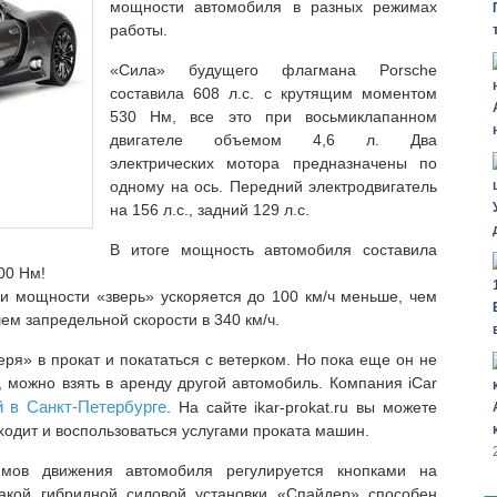
мощности автомобиля в разных режимах
работы.
«Сила» будущего флагмана Porsche
составила 608 л.с. с крутящим моментом
530 Нм, все это при восьмиклапанном
двигателе объемом 4,6 л. Два
электрических мотора предназначены по
одному на ось. Передний электродвигатель
на 156 л.с., задний 129 л.с.
В итоге мощность автомобиля составила
00 Нм!
и мощности «зверь» ускоряется до 100 км/ч меньше, чем
ем запредельной скорости в 340 км/ч.
еря» в прокат и покататься с ветерком. Но пока еще он не
, можно взять в аренду другой автомобиль. Компания iCar
 в Санкт-Петербурге
. На сайте ikar-prokat.ru вы можете
одит и воспользоваться услугами проката машин.
имов движения автомобиля регулируется кнопками на
акой гибридной силовой установки «Спайдер» способен