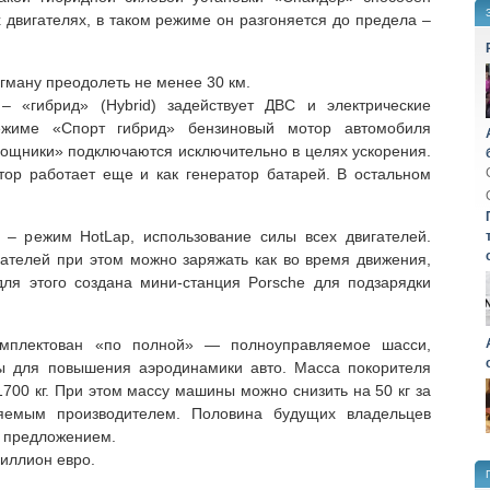
х двигателях, в таком режиме он разгоняется до предела –
ману преодолеть не менее 30 км.
«гибрид» (Hybrid) задействует ДВС и электрические
ежиме «Спорт гибрид» бензиновый мотор автомобиля
мощники» подключаются исключительно в целях ускорения.
тор работает еще и как генератор батарей. В остальном
 – режим HotLap, использование силы всех двигателей.
гателей при этом можно заряжать как во время движения,
для этого создана мини-станция Porsche для подзарядки
омплектован «по полной» — полноуправляемое шасси,
ы для повышения аэродинамики авто. Масса покорителя
700 кг. При этом массу машины можно снизить на 50 кг за
ляемым производителем. Половина будущих владельцев
м предложением.
миллион евро.