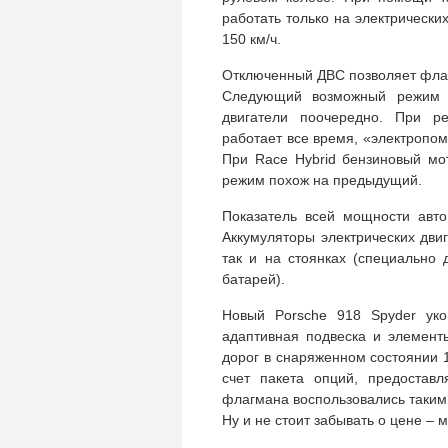
работать только на электрически
150 км/ч.
Отключенный ДВС позволяет флаг
Следующий возможный режим – 
двигатели поочередно. При р
работает все время, «электропо
При Race Hybrid бензиновый мо
режим похож на предыдущий.
Показатель всей мощности авто
Аккумуляторы электрических дви
так и на стоянках (специально 
батарей).
Новый Porsche 918 Spyder ук
адаптивная подвеска и элемент
дорог в снаряженном состоянии 1
счет пакета опций, предостав
флагмана воспользовались таки
Ну и не стоит забывать о цене – 