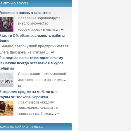
ЗАМЕТКИ О РОССИИ
Россияне и жизнь в карантине
Появление коронавируса
внесло множество
… ∞
корректировок в жизнь
Азарт и Сбербанк реальность работы
банка
Скандал, затронувший предпринимателя
… ∞
Олега Дроздова, не утихает
Последние новости сегодня: почему
так важно всегда оставаться в курсе
событий
Информация – это основной
…
источник нашего развития
∞
Авторские предметы мебели для
сауны от Волкова-Сорокина
Практически каждому
приходилось слышать о
… ∞
полезных свойствах
ПОИСК ПО САЙТУ ОТ ЯНДЕКС