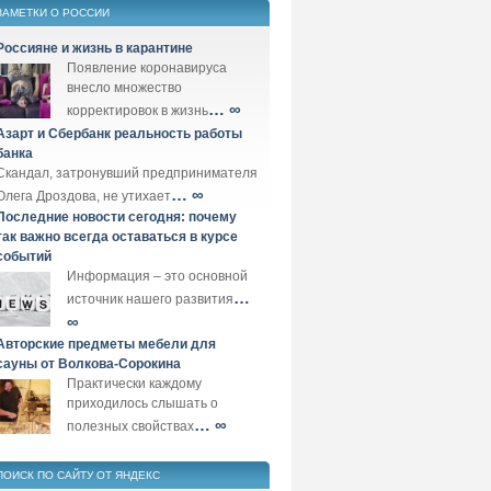
ЗАМЕТКИ О РОССИИ
Россияне и жизнь в карантине
Появление коронавируса
внесло множество
… ∞
корректировок в жизнь
Азарт и Сбербанк реальность работы
банка
Скандал, затронувший предпринимателя
… ∞
Олега Дроздова, не утихает
Последние новости сегодня: почему
так важно всегда оставаться в курсе
событий
Информация – это основной
…
источник нашего развития
∞
Авторские предметы мебели для
сауны от Волкова-Сорокина
Практически каждому
приходилось слышать о
… ∞
полезных свойствах
ПОИСК ПО САЙТУ ОТ ЯНДЕКС