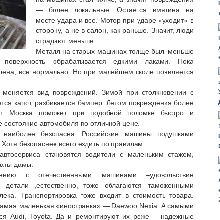
— более локальные. Остается вмятина на
месте удара и все. Мотор при ударе «уходит» в
сторону, а не в салон, как раньше. Значит, люди
страдают меньше.
Металл на старых машинах толще был, меньше
с поверхность обрабатывается едкими лаками. Пока
шена, все нормально. Но при малейшем сколе появляется
 меняется вид повреждений. Зимой при столкновении с
тся капот, разбивается бампер. Летом повреждения более
нт Москва поможет при подобной поломке быстро и
е состояние автомобиля по отличной цене.
а наиболее безопасна. Российские машины подушками
 Хотя безопаснее всего ездить по правилам.
автосервиса становятся водители с маленьким стажем,
ваты дамы.
ению с отечественными машинами –удовольствие
 детали ,естественно, тоже облагаются таможенными
лека. Транспортировка тоже входит в стоимость товара.
, самая маленькая «иностранка» — Daewoo Nexia. А самыми
я Audi, Toyota. Да и ремонтируют их реже – надежные