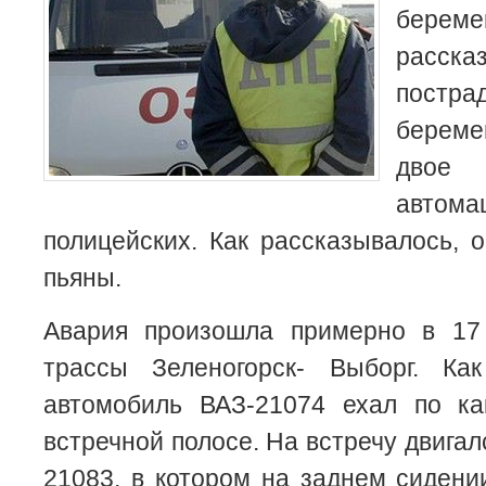
береме
расск
постр
берем
двое
авто
полицейских. Как рассказывалось, 
пьяны.
Авария произошла примерно в 17
трассы Зеленогорск- Выборг. Ка
автомобиль ВАЗ-21074 ехал по ка
встречной полосе. На встречу двига
21083, в котором на заднем сидени