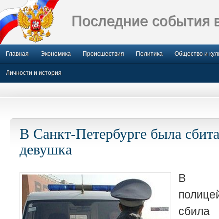
Последние события 
Главная
Экономика
Происшествия
Политика
Общество и кул
Личности и история
В Санкт-Петербурге была сбит
девушка
В Сан
полице
сбил