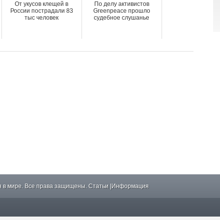
От укусов клещей в
По делу активистов
России пострадали 83
Greenpeace прошло
тыс человек
судебное слушанье
 в мире. Все права защищены.
Статьи
|
Информация