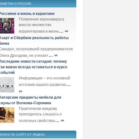
ЗАМЕТКИ О РОССИИ
Россияне и жизнь в карантине
Появление коронавируса
внесло множество
… ∞
корректировок в жизнь
Азарт и Сбербанк реальность работы
банка
Скандал, затронувший предпринимателя
… ∞
Олега Дроздова, не утихает
Последние новости сегодня: почему
так важно всегда оставаться в курсе
событий
Информация – это основной
…
источник нашего развития
∞
Авторские предметы мебели для
сауны от Волкова-Сорокина
Практически каждому
приходилось слышать о
… ∞
полезных свойствах
ПОИСК ПО САЙТУ ОТ ЯНДЕКС