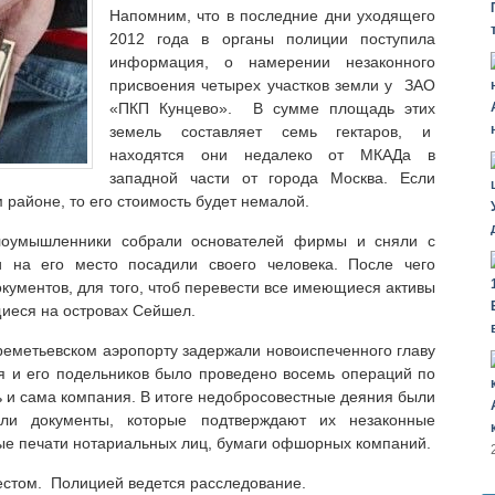
Напомним, что в последние дни уходящего
2012 года в органы полиции поступила
информация, о намерении незаконного
присвоения четырех участков земли у ЗАО
«ПКП Кунцево». В сумме площадь этих
земель составляет семь гектаров, и
находятся они недалеко от МКАДа в
западной части от города Москва. Если
 районе, то его стоимость будет немалой.
лоумышленники собрали основателей фирмы и сняли с
и на его место посадили своего человека. После чего
окументов, для того, чтоб перевести все имеющиеся активы
иеся на островах Сейшел.
реметьевском аэропорту задержали новоиспеченного главу
я и его подельников было проведено восемь операций по
ь и сама компания. В итоге недобросовестные деяния были
ли документы, которые подтверждают их незаконные
ые печати нотариальных лиц, бумаги офшорных компаний.
естом. Полицией ведется расследование.