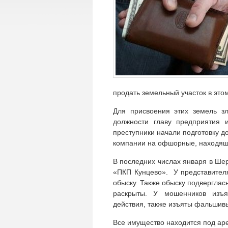
продать земельный участок в этом
Для присвоения этих земель з
должности главу предприятия 
преступники начали подготовку д
компании на офшорные, находящ
В последних числах января в Ше
«ПКП Кунцево». У представител
обыску. Также обыску подверглас
раскрыты. У мошенников изъя
действия, также изъяты фальшив
Все имущество находится под ар