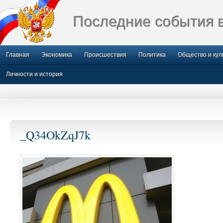
Последние события 
Главная
Экономика
Происшествия
Политика
Общество и кул
Личности и история
_Q34OkZqJ7k