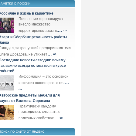
ЗАМЕТКИ О РОССИИ
Россияне и жизнь в карантине
Появление коронавируса
внесло множество
… ∞
корректировок в жизнь
Азарт и Сбербанк реальность работы
банка
Скандал, затронувший предпринимателя
… ∞
Олега Дроздова, не утихает
Последние новости сегодня: почему
так важно всегда оставаться в курсе
событий
Информация – это основной
…
источник нашего развития
∞
Авторские предметы мебели для
сауны от Волкова-Сорокина
Практически каждому
приходилось слышать о
… ∞
полезных свойствах
ПОИСК ПО САЙТУ ОТ ЯНДЕКС