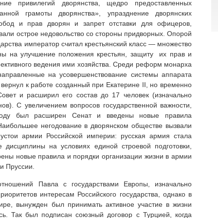
ние привилегий дворянства, щедро предоставленных
анной грамоты дворянства», упразднение дворянских
вобод и прав дворян и запрет отставки для офицеров,
вали острое недовольство со стороны придворных. Опорой
дарства император считал крестьянский класс — множество
ы на улучшение положения крестьян, защиту их прав и
ективного ведения ими хозяйства. Среди реформ монарха
направленные на усовершенствование системы аппарата
 вернул к работе созданный при Екатерине II, но временно
овет и расширил его состав до 17 человек (изначально
ов). С увеличением вопросов государственной важности,
оду был расширен Сенат и введены новые правила
 Наибольшее негодование в дворянском обществе вызвали
устои армии Российской империи: русская армия стала
е дисциплины на условиях единой строевой подготовки,
ены новые правила и порядки организации жизни в армии
и Пруссии.
тношений Павла с государствами Европы, изначально
риоритетов интересам Российского государства, однако в
ире, вынужден был принимать активное участие в жизни
ясь. Так был подписан союзный договор с Турцией, когда