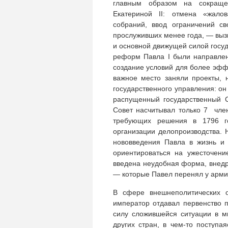
главным образом на сокраще
Екатериной II: отмена «жалов
собраний, ввод ограничений с
прослуживших менее года, — выз
и основной движущей силой госу
реформ Павла I были направлен
создание условий для более эфф
важное место заняли проекты, 
государственного управления: он
распущенный государственный С
Совет насчитывал только 7 член
требующих решения в 1796 г
организации делопроизводства.
нововведения Павла в жизнь и 
ориентироваться на ужесточени
введена неудобная форма, внедр
— которые Павел перенял у арми
В сфере внешнеполитических о
император отдавал первенство п
силу сложившейся ситуации в м
других стран, в чем-то поступа