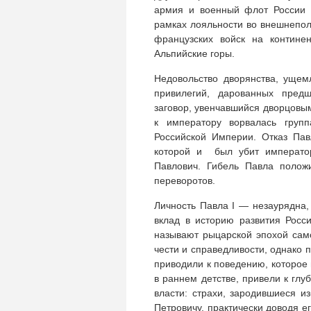
армия и военный флот России 
рамках лояльности во внешнепол
французских войск на контин
Альпийские горы.
Недовольство дворянства, ущем
привилегий, дарованных предш
заговор, увенчавшийся дворцовым
к императору ворвалась групп
Российской Империи. Отказ Пав
которой и был убит император
Павлович. Гибель Павла полож
переворотов.
Личность Павла I — незаурядна,
вклад в историю развития Росс
называют рыцарской эпохой само
чести и справедливости, однако
приводили к поведению, которое
в раннем детстве, привели к глу
власти: страхи, зародившиеся и
Петровичу, практически доводя е