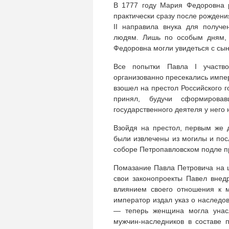
В 1777 году Мария Федоровна р
практически сразу после рождени
II направила внука для получ
людям. Лишь по особым дням, 
Федоровна могли увидеться с сы
Все попытки Павла I участв
организованно пресекались импера
взошел на престол Российского 
принял, будучи сформирова
государственного деятеля у него 
Взойдя на престол, первым же д
были извлечены из могилы и пос
соборе Петропавловском подле п
Помазание Павла Петровича на ц
свои законопроекты Павел внед
влиянием своего отношения к м
император издал указ о наследо
— теперь женщина могла унасл
мужчин-наследников в составе 