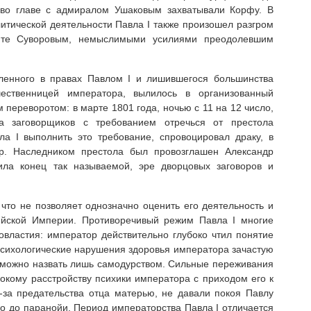
во главе с адмиралом Ушаковым захватывали Корфу. В
итической деятельности Павла I также произошел разгром
енте Суворовым, немыслимыми усилиями преодолевшим
ленного в правах Павлом I и лишившегося большинства
ественницей императора, вылилось в организованный
 переворотом: в марте 1801 года, ночью с 11 на 12 число,
а заговорщиков с требованием отречься от престола
ла I выполнить это требование, спровоцировал драку, в
. Наследником престола был провозглашен Александр
ила конец так называемой, эре дворцовых заговоров и
 что не позволяет однозначно оценить его деятельность и
ийской Империи. Противоречивый режим Павла I многие
властия: император действительно глубоко чтил понятие
 психологические нарушения здоровья императора зачастую
 можно назвать лишь самодурством. Сильные переживания
бокому расстройству психики императора с приходом его к
з-за предательства отца матерью, не давали покоя Павлу
го до паранойи. Период императорства Павла I отличается