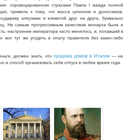
рия: спровоцированная страхами Павла I жажда полной
их, привела к тому, что масса шпионов и доносчиков,
судареву кляузами и клеветой друг на друга, буквально
ец. Не самым прогрессивным качеством монарха была и
сть: настроение императора часто менялось, и, попавший в
о мог тут же угодить в опалу правителя без каких-либо
продажа домов в Италии
еньги, должен знать, что
— не
но и способ организовать себе отпуск в любое время года.