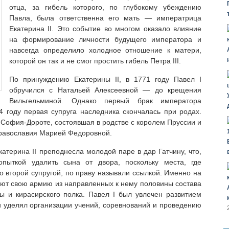
отца, за гибель которого, по глубокому убеждению
Павла, была ответственна его мать — императрица
Екатерина II. Это событие во многом оказало влияние
на формирование личности будущего императора и
навсегда определило холодное отношение к матери,
которой он так и не смог простить гибель Петра III.
По принуждению Екатерины II, в 1771 году Павел I
обручился с Натальей Алексеевной — до крещения
Вильгельминой. Однако первый брак императора
74 году первая супруга наследника скончалась при родах.
 София-Дороте, состоявшая в родстве с королем Пруссии и
православия Марией Федоровной.
катерина II преподнесла молодой паре в дар Гатчину, что,
опыткой удалить сына от двора, поскольку места, где
о второй супругой, по праву называли ссылкой. Именно на
уют свою армию из направленных к нему половины состава
ы и кирасирского полка. Павел I был увлечен развитием
 уделял организации учений, соревнований и проведению