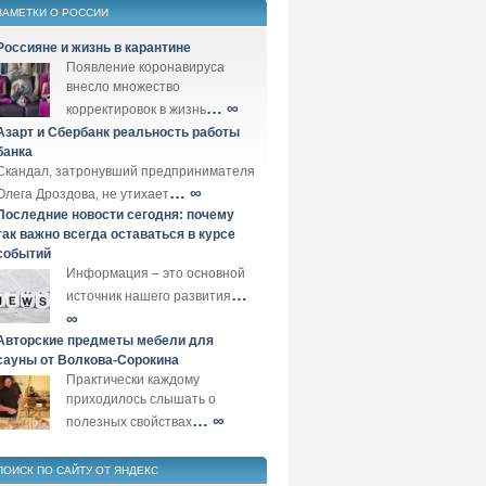
ЗАМЕТКИ О РОССИИ
Россияне и жизнь в карантине
Появление коронавируса
внесло множество
… ∞
корректировок в жизнь
Азарт и Сбербанк реальность работы
банка
Скандал, затронувший предпринимателя
… ∞
Олега Дроздова, не утихает
Последние новости сегодня: почему
так важно всегда оставаться в курсе
событий
Информация – это основной
…
источник нашего развития
∞
Авторские предметы мебели для
сауны от Волкова-Сорокина
Практически каждому
приходилось слышать о
… ∞
полезных свойствах
ПОИСК ПО САЙТУ ОТ ЯНДЕКС