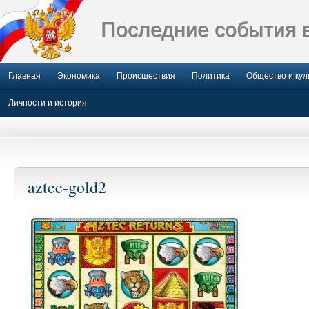
Последние события 
Главная
Экономика
Происшествия
Политика
Общество и кул
Личности и история
aztec-gold2