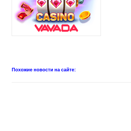
Похожие новости на сайте: