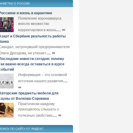
ЗАМЕТКИ О РОССИИ
Россияне и жизнь в карантине
Появление коронавируса
внесло множество
… ∞
корректировок в жизнь
Азарт и Сбербанк реальность работы
банка
Скандал, затронувший предпринимателя
… ∞
Олега Дроздова, не утихает
Последние новости сегодня: почему
так важно всегда оставаться в курсе
событий
Информация – это основной
…
источник нашего развития
∞
Авторские предметы мебели для
сауны от Волкова-Сорокина
Практически каждому
приходилось слышать о
… ∞
полезных свойствах
ПОИСК ПО САЙТУ ОТ ЯНДЕКС