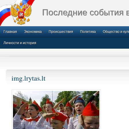
Последние события 
Главная
Экономика
Происшествия
Политика
Общество и кул
Личности и история
img.lrytas.lt