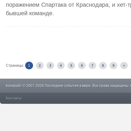
поражением Спартака от Краснодара, и хет-
бывшей команде.
Страницы:
1
2
3
4
5
6
7
8
9
»
Копирайт © 2007-2026 Последние события в мире. Все права защищены.
Контакты