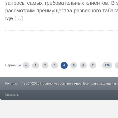
запросы самых требовательных клиентов. В 
рассмотрим преимущества развесного табака
где […]
Страницы:
4
...
«
1
2
3
5
6
7
226
Копирайт © 2007-2026 Последние события в мире. Все права защищены.
Контакты