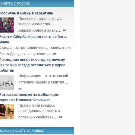
ЗАМЕТКИ О РОССИИ
Россияне и жизнь в карантине
Появление коронавируса
внесло множество
… ∞
корректировок в жизнь
Азарт и Сбербанк реальность работы
банка
Скандал, затронувший предпринимателя
… ∞
Олега Дроздова, не утихает
Последние новости сегодня: почему
так важно всегда оставаться в курсе
событий
Информация – это основной
…
источник нашего развития
∞
Авторские предметы мебели для
сауны от Волкова-Сорокина
Практически каждому
приходилось слышать о
… ∞
полезных свойствах
ПОИСК ПО САЙТУ ОТ ЯНДЕКС