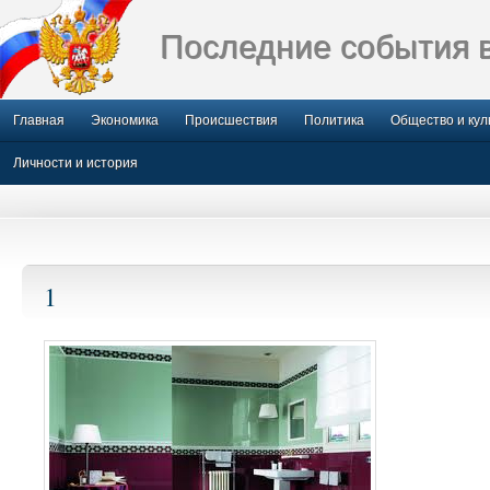
Последние события 
Главная
Экономика
Происшествия
Политика
Общество и кул
Личности и история
1