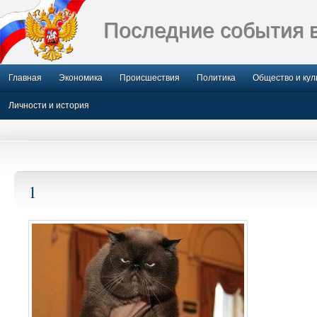
Последние события 
Главная
Экономика
Происшествия
Политика
Общество и кул
Личности и история
1