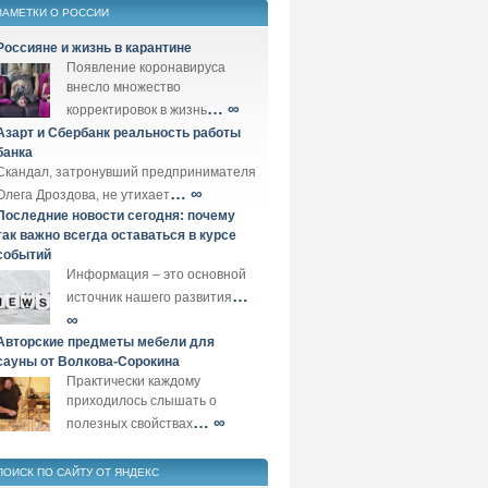
ЗАМЕТКИ О РОССИИ
Россияне и жизнь в карантине
Появление коронавируса
внесло множество
… ∞
корректировок в жизнь
Азарт и Сбербанк реальность работы
банка
Скандал, затронувший предпринимателя
… ∞
Олега Дроздова, не утихает
Последние новости сегодня: почему
так важно всегда оставаться в курсе
событий
Информация – это основной
…
источник нашего развития
∞
Авторские предметы мебели для
сауны от Волкова-Сорокина
Практически каждому
приходилось слышать о
… ∞
полезных свойствах
ПОИСК ПО САЙТУ ОТ ЯНДЕКС