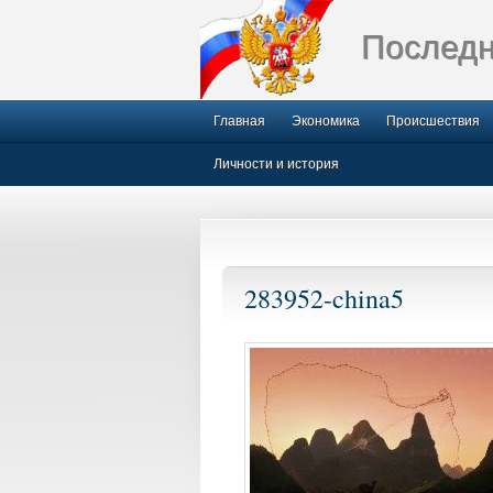
Последн
Главная
Экономика
Происшествия
Личности и история
283952-china5